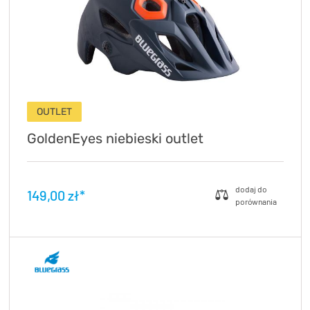
KryptoFlex Key Cable
OUTLET
GoldenEyes niebieski outlet
34,90 zł*
89,00 zł*
149,00 zł*