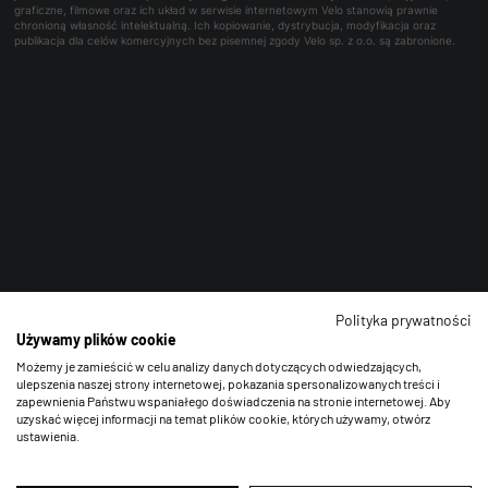
graficzne, filmowe oraz ich układ w serwisie internetowym Velo stanowią prawnie
chronioną własność intelektualną. Ich kopiowanie, dystrybucja, modyfikacja oraz
publikacja dla celów komercyjnych bez pisemnej zgody Velo sp. z o.o. są zabronione.
Polityka prywatności
Używamy plików cookie
Możemy je zamieścić w celu analizy danych dotyczących odwiedzających,
ulepszenia naszej strony internetowej, pokazania spersonalizowanych treści i
zapewnienia Państwu wspaniałego doświadczenia na stronie internetowej. Aby
uzyskać więcej informacji na temat plików cookie, których używamy, otwórz
ustawienia.