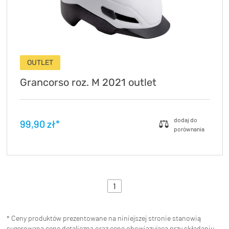
OUTLET
Grancorso roz. M 2021 outlet
99,90 zł*
1
* Ceny produktów prezentowane na niniejszej stronie stanowią
sugerowaną cenę detaliczną oraz cenę obowiązującą przy składaniu