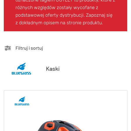
TRENING
różnych względów zostały wycofane z
WYPRZEDAŻ
podstawowej oferty dystrybucji. Zapoznaj się
z dokładnym opisem na stronie produktu.
OUTLET
NOWOŚCI
Filtruj i sortuj
BONY
PROMOCJE
Kaski
KONTAKT
Kup bon podarunkowy
EN
Zestawy opon Vittoria teraz w
promocji z eBonem 60zł na kolejne
Kup bon podarunkowy
zakupy!
Sprawdź teraz >>>