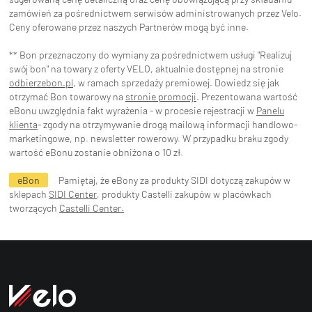
zamówień za pośrednictwem serwisów administrowanych przez Velo.
Ceny oferowane przez naszych Partnerów mogą być inne.
** Bon przeznaczony do wymiany za pośrednictwem usługi "Realizuj
swój bon" na towary z oferty VELO, aktualnie dostępnej na stronie
odbierzebon.pl
, w ramach sprzedaży premiowej. Dowiedz się jak
otrzymać Bon towarowy na
stronie promocji
. Prezentowana wartość
eBonu uwzględnia fakt wyrażenia - w procesie rejestracji w
Panelu
klienta
- zgody na otrzymywanie drogą mailową informacji handlowo-
marketingowe, np. newsletter rowerowy. W przypadku braku zgody
wartość eBonu zostanie obniżona o 10 zł.
eBon
Pamiętaj, że eBony za produkty SIDI dotyczą zakupów w
sklepach
SIDI Center
, produkty Castelli zakupów w placówkach
tworzących
Castelli Center.