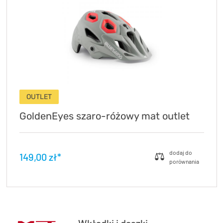
OUTLET
GoldenEyes szaro-różowy mat outlet
149,00 zł*
Wkładki i daszki