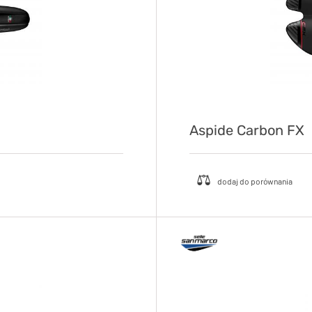
Aspide Carbon FX