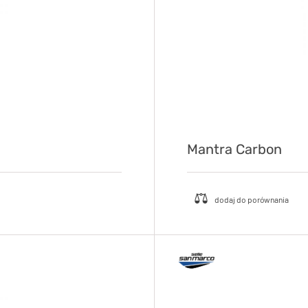
Mantra Carbon