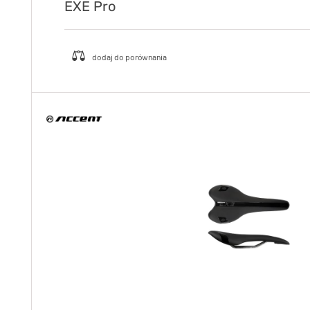
EXE Pro