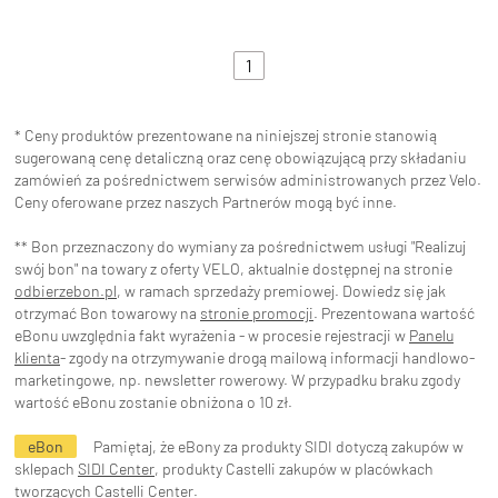
1
* Ceny produktów prezentowane na niniejszej stronie stanowią
sugerowaną cenę detaliczną oraz cenę obowiązującą przy składaniu
zamówień za pośrednictwem serwisów administrowanych przez Velo.
Ceny oferowane przez naszych Partnerów mogą być inne.
** Bon przeznaczony do wymiany za pośrednictwem usługi "Realizuj
swój bon" na towary z oferty VELO, aktualnie dostępnej na stronie
odbierzebon.pl
, w ramach sprzedaży premiowej. Dowiedz się jak
otrzymać Bon towarowy na
stronie promocji
. Prezentowana wartość
eBonu uwzględnia fakt wyrażenia - w procesie rejestracji w
Panelu
klienta
- zgody na otrzymywanie drogą mailową informacji handlowo-
marketingowe, np. newsletter rowerowy. W przypadku braku zgody
wartość eBonu zostanie obniżona o 10 zł.
eBon
Pamiętaj, że eBony za produkty SIDI dotyczą zakupów w
sklepach
SIDI Center
, produkty Castelli zakupów w placówkach
tworzących
Castelli Center.