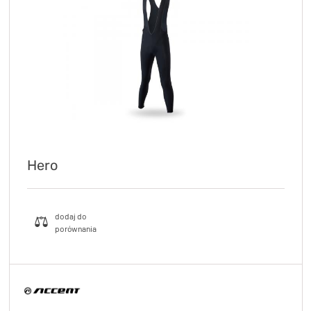
KryptoFlex Key Cable
34,90 zł*
89,00 zł*
Hero