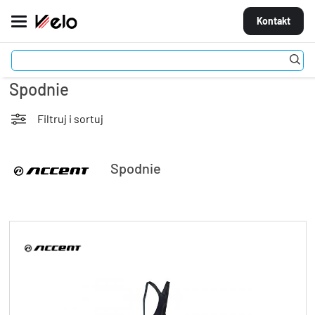
Kontakt
Stroje
Odzież
Spodnie
MARKI
ROWERY
Filtruj i sortuj
CZĘŚCI
Spodnie
AKCESORIA
STROJE
OGUMIENIE
KOŁA