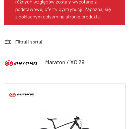
TRENING
różnych względów zostały wycofane z
podstawowej oferty dystrybucji. Zapoznaj się
WYPRZEDAŻ
z dokładnym opisem na stronie produktu.
OUTLET
NOWOŚCI
Filtruj i sortuj
BONY
PROMOCJE
Maraton / XC 29
KONTAKT
Kup bon podarunkowy
EN
Zestawy opon Vittoria teraz w
promocji z eBonem 60zł na kolejne
Kup bon podarunkowy
zakupy!
Sprawdź teraz >>>