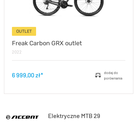
OUTLET
Freak Carbon GRX outlet
2022
6 999,00 zł*
Elektryczne MTB 29