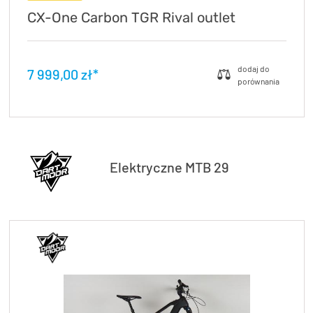
CX-One Carbon TGR Rival outlet
7 999,00 zł*
Elektryczne MTB 29