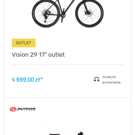
KryptoFlex Key Cable
OUTLET
Vision 29 17" outlet
34,90 zł*
89,00 zł*
4 999,00 zł*