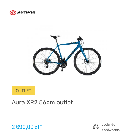
OUTLET
Aura XR2 56cm outlet
2 699,00 zł*