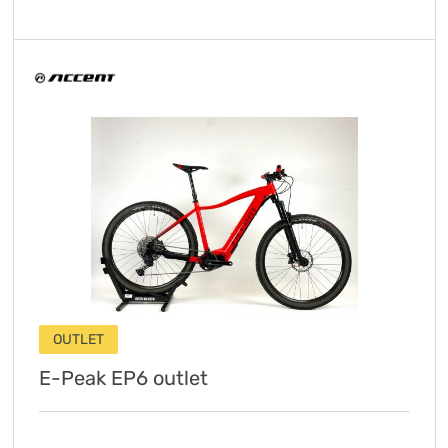
OUTLET
E-Peak EP6 outlet