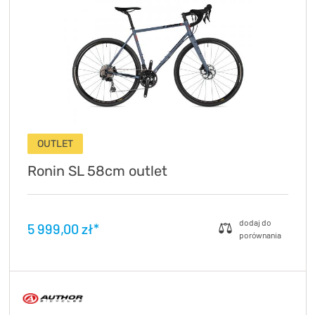
OUTLET
Ronin SL 58cm outlet
5 999,00 zł*