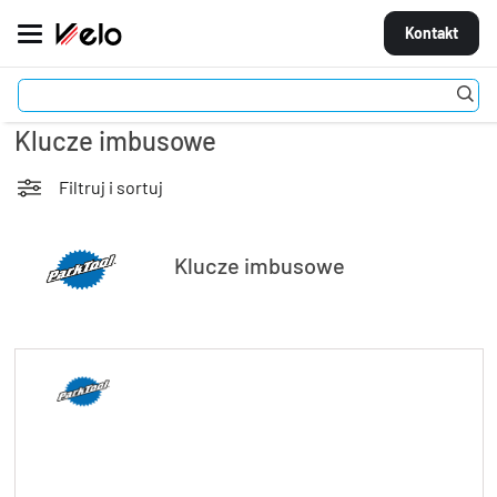
Kontakt
Akcesoria
Narzędzia
Klucze imbusowe
MARKI
ROWERY
Filtruj i sortuj
CZĘŚCI
Klucze imbusowe
AKCESORIA
STROJE
OGUMIENIE
KOŁA