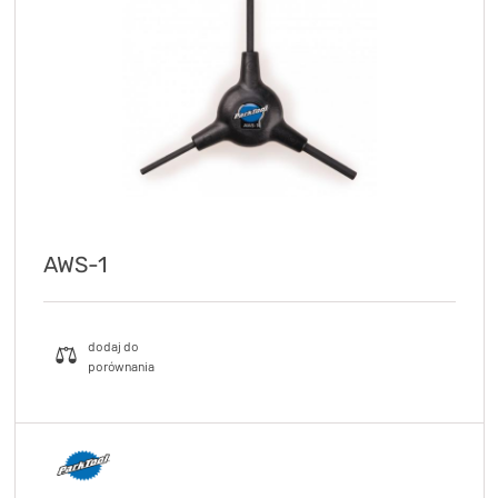
KryptoFlex Key Cable
34,90 zł*
89,00 zł*
AWS-1