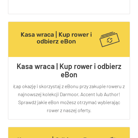
TRENING
WYPRZEDAŻ
OUTLET
Kasa wraca | Kup rower i
odbierz eBon
NOWOŚCI
BONY
PROMOCJE
Kasa wraca | Kup rower i odbierz
KONTAKT
eBon
Kup bon podarunkowy
EN
Zestawy opon Vittoria teraz w
Łap okazję i skorzystaj z eBonu przy zakupie roweru z
najnowszej kolekcji Darmoor, Accent lub Author!
promocji z eBonem 60zł na kolejne
Kup bon podarunkowy
Sprawdź jakie eBon możesz otrzymać wybierając
zakupy!
rower z naszej oferty.
Sprawdź teraz >>>