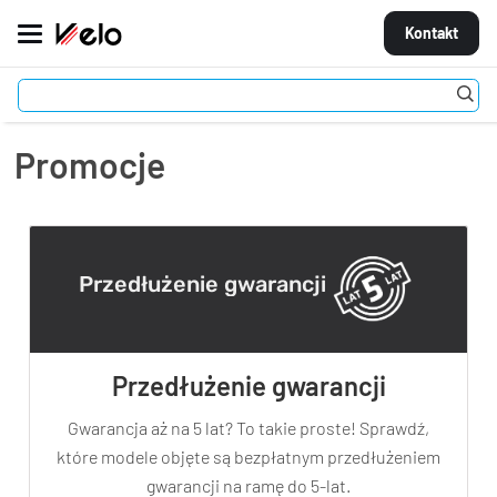
Kontakt
Strona główna
Promocje
MARKI
Promocje
ROWERY
CZĘŚCI
Przedłużenie gwarancji
AKCESORIA
STROJE
Przedłużenie gwarancji
OGUMIENIE
Gwarancja aż na 5 lat? To takie proste! Sprawdź,
KOŁA
które modele objęte są bezpłatnym przedłużeniem
gwarancji na ramę do 5-lat.