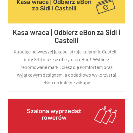
Kasa wraca | Odbierz eBon
za Sidi i Castelli
Kasa wraca | Odbierz eBon za Sidi i
Castelli
KryptoFlex Key Cable
Kupując najwyższej jakości stroje kolarskie Castelli i
buty SIDI możesz otrzymać eBon! Wybierz
34,90 zł*
89,00 zł*
renomowane marki, ciesz się komfortem oraz
wyjątkowym designem, a dodatkowo wykorzystaj
eBon na kolejne zakupy.
Szalona wyprzedaż
rowerów