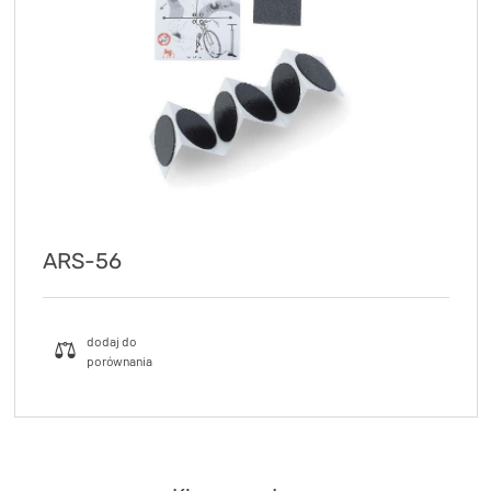
KryptoFlex Key Cable
34,90 zł*
89,00 zł*
ARS-56