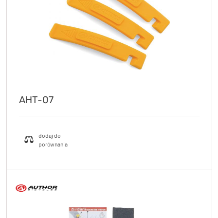
TRENING
WYPRZEDAŻ
OUTLET
NOWOŚCI
BONY
PROMOCJE
AHT-07
KONTAKT
Kup bon podarunkowy
EN
Zestawy opon Vittoria teraz w
promocji z eBonem 60zł na kolejne
Kup bon podarunkowy
zakupy!
Sprawdź teraz >>>