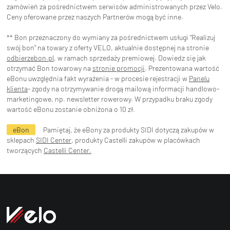
zamówień za pośrednictwem serwisów administrowanych przez Velo.
Ceny oferowane przez naszych Partnerów mogą być inne.
** Bon przeznaczony do wymiany za pośrednictwem usługi "Realizuj
swój bon" na towary z oferty VELO, aktualnie dostępnej na stronie
odbierzebon.pl
, w ramach sprzedaży premiowej. Dowiedz się jak
otrzymać Bon towarowy na
stronie promocji
. Prezentowana wartość
eBonu uwzględnia fakt wyrażenia - w procesie rejestracji w
Panelu
klienta
- zgody na otrzymywanie drogą mailową informacji handlowo-
marketingowe, np. newsletter rowerowy. W przypadku braku zgody
wartość eBonu zostanie obniżona o 10 zł.
eBon
Pamiętaj, że eBony za produkty SIDI dotyczą zakupów w
sklepach
SIDI Center
, produkty Castelli zakupów w placówkach
tworzących
Castelli Center.