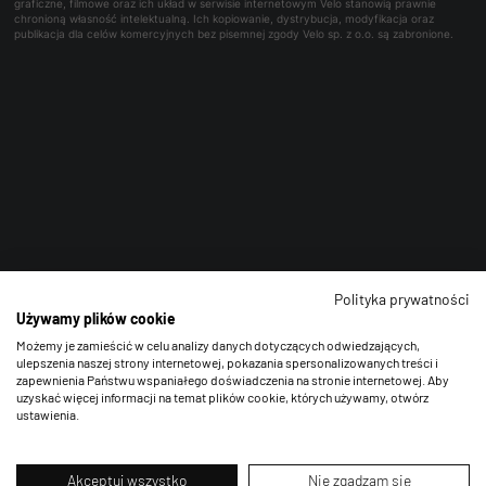
graficzne, filmowe oraz ich układ w serwisie internetowym Velo stanowią prawnie
chronioną własność intelektualną. Ich kopiowanie, dystrybucja, modyfikacja oraz
publikacja dla celów komercyjnych bez pisemnej zgody Velo sp. z o.o. są zabronione.
Polityka prywatności
Używamy plików cookie
Możemy je zamieścić w celu analizy danych dotyczących odwiedzających,
ulepszenia naszej strony internetowej, pokazania spersonalizowanych treści i
zapewnienia Państwu wspaniałego doświadczenia na stronie internetowej. Aby
uzyskać więcej informacji na temat plików cookie, których używamy, otwórz
ustawienia.
Akceptuj wszystko
Nie zgadzam się