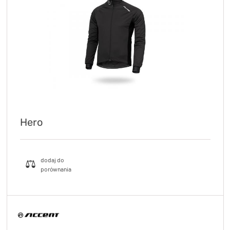
KryptoFlex Key Cable
34,90 zł*
89,00 zł*
Hero