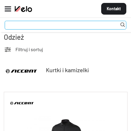
Kontakt
Stroje
Odzież
MARKI
ROWERY
Filtruj i sortuj
CZĘŚCI
Kurtki i kamizelki
AKCESORIA
STROJE
OGUMIENIE
KOŁA