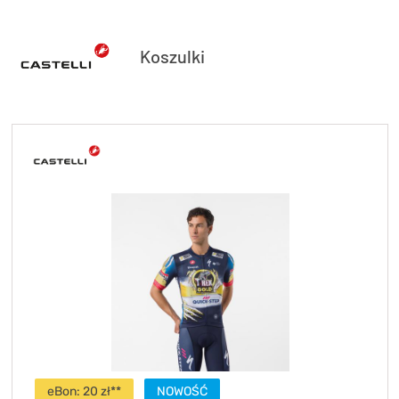
Koszulki
eBon: 20 zł**
NOWOŚĆ