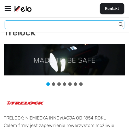
Kontakt
Trelock
MARKI
ROWERY
CZĘŚCI
AKCESORIA
STROJE
OGUMIENIE
KOŁA
TRELOCK: NIEMIECKA INNOWACJA OD 1854 ROKU
Celem firmy jest zapewnienie rowerzystom możliwie