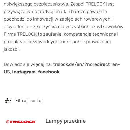
TRENING
największego bezpieczeństwa. Zespół TRELOCK jest
przywiązany do tradycji marki i bardzo poważnie
WYPRZEDAŻ
podchodzi do innowacji w zapięciach rowerowych i
oświetleniu – z korzyścią dla wszystkich użuytkowników.
OUTLET
Firma TRELOCK to zaufanie, kompetencje techniczne i
produkty o niezawodnych funkcjach i sprawdzonej
NOWOŚCI
jakości.
BONY
PROMOCJE
Dowiedz się więcej na:
trelock.de/en/?noredirect=en-
KONTAKT
US
,
instagram
,
facebook
Kup bon podarunkowy
EN
Zestawy opon Vittoria teraz w
promocji z eBonem 60zł na kolejne
Kup bon podarunkowy
zakupy!
Filtruj i sortuj
Sprawdź teraz >>>
Lampy przednie