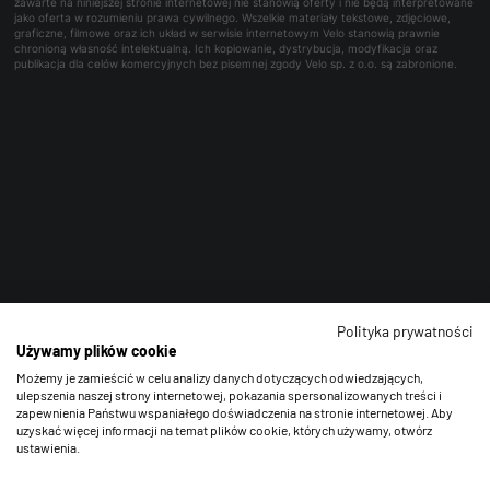
zawarte na niniejszej stronie internetowej nie stanowią oferty i nie będą interpretowane
jako oferta w rozumieniu prawa cywilnego. Wszelkie materiały tekstowe, zdjęciowe,
graficzne, filmowe oraz ich układ w serwisie internetowym Velo stanowią prawnie
chronioną własność intelektualną. Ich kopiowanie, dystrybucja, modyfikacja oraz
publikacja dla celów komercyjnych bez pisemnej zgody Velo sp. z o.o. są zabronione.
Polityka prywatności
Używamy plików cookie
Możemy je zamieścić w celu analizy danych dotyczących odwiedzających,
ulepszenia naszej strony internetowej, pokazania spersonalizowanych treści i
zapewnienia Państwu wspaniałego doświadczenia na stronie internetowej. Aby
uzyskać więcej informacji na temat plików cookie, których używamy, otwórz
ustawienia.