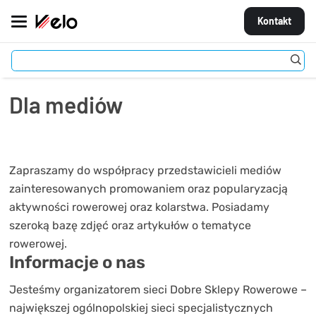
Kontakt
Strona główna
Dla mediów
MARKI
Dla mediów
ROWERY
CZĘŚCI
Zapraszamy do współpracy przedstawicieli mediów
AKCESORIA
zainteresowanych promowaniem oraz popularyzacją
aktywności rowerowej oraz kolarstwa. Posiadamy
STROJE
szeroką bazę zdjęć oraz artykułów o tematyce
rowerowej.
OGUMIENIE
Informacje o nas
KOŁA
Jesteśmy organizatorem sieci Dobre Sklepy Rowerowe –
największej ogólnopolskiej sieci specjalistycznych