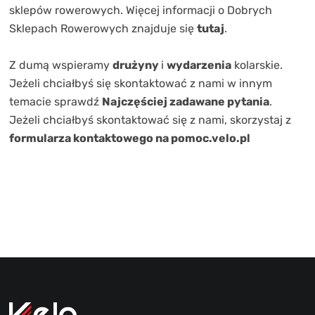
TRENING
sklepów rowerowych. Więcej informacji o Dobrych
Sklepach Rowerowych znajduje się
tutaj
.
WYPRZEDAŻ
Z dumą wspieramy
drużyny
i
wydarzenia
kolarskie
.
OUTLET
Jeżeli chciałbyś się skontaktować z nami w innym
NOWOŚCI
temacie sprawdź
Najczęściej zadawane pytania
.
Jeżeli chciałbyś skontaktować się z nami, skorzystaj z
BONY
formularza kontaktowego na pomoc.velo.pl
PROMOCJE
KONTAKT
Kup bon podarunkowy
EN
Zestawy opon Vittoria teraz w
promocji z eBonem 60zł na kolejne
Kup bon podarunkowy
zakupy!
Sprawdź teraz >>>