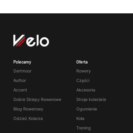
Polecamy
Oferta
Dartmoor
Rowery
Author
Części
Accent
Akcesoria
Dobre Sklepy Rowerowe
Stroje kolarskie
Blog Rowerowy
Ogumienie
Odzież Kolarza
Koła
Trening