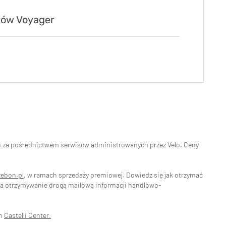
arów Voyager
eń za pośrednictwem serwisów administrowanych przez Velo. Ceny
zebon.pl
, w ramach sprzedaży premiowej. Dowiedz się jak otrzymać
na otrzymywanie drogą mailową informacji handlowo-
ch
Castelli Center.