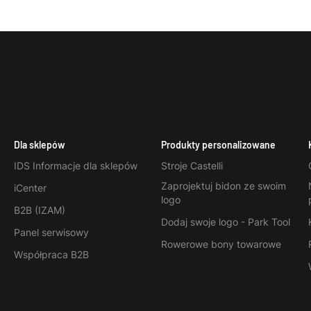
Dla sklepów
Produkty personalizowane
IDS Informacje dla sklepów
Stroje Castelli
Zaprojektuj bidon ze swoim
iCenter
logo
B2B (IZAM)
Dodaj swoje logo - Park Tool
Panel serwisowy
Rowerowe bony towarowe
Współpraca B2B