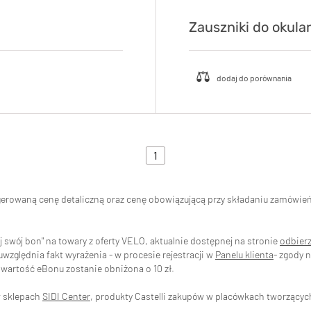
Zauszniki do okul
1
ugerowaną cenę detaliczną oraz cenę obowiązującą przy składaniu zamówi
swój bon" na towary z oferty VELO, aktualnie dostępnej na stronie
odbier
zględnia fakt wyrażenia - w procesie rejestracji w
Panelu klienta
- zgody 
wartość eBonu zostanie obniżona o 10 zł.
w sklepach
SIDI Center
, produkty Castelli zakupów w placówkach tworzący