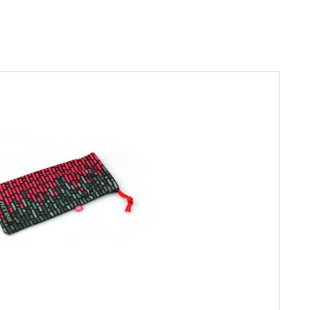
Sprawdź teraz >>>
34,90 zł*
89,00 zł*
elce amortyzowane
elce sztywne