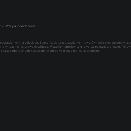
o.o.
Polityka prywatności
.
rzedstawionych na zdjęciach. Specyfikacja przedstawianych towarów może ulec zmianie w za
oferta w rozumieniu prawa cywilnego. Wszelkie materiały tekstowe, zdjęciowe, graficzne, film
la celów komercyjnych bez pisemnej zgody Velo sp. z o.o. są zabronione.