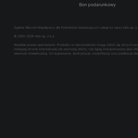
Bon podarunkowy
Ogólne Warunki Współpracy dla Podmiotów świadczących usługi na rzecz Velo sp. z 
© 2002-2026 Velo sp. z o.o.
Wszelkie prawa zastrzeżone. Produkty w rzeczywistości mogą różnić się od tych p
niniejszej stronie internetowej nie stanowią oferty i nie będą interpretowane jako 
własność intelektualną. Ich kopiowanie, dystrybucja, modyfikacja oraz publikacja d