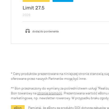
Limit 27.5
2026
* Ceny produktów prezentowane na niniejszej stronie stanowią s
oferowane przez naszych Partnerów mogą być inne.
** Bon przeznaczony do wymiany za pośrednictwem usługi "Realizuj 
Bon towarowy na
stronie promocji
. Prezentowana wartość eBonu uw
marketingowe, np. newsletter rowerowy. W przypadku braku zgody 
eBon
Pamiętaj, że eBony za produkty SIDI dotyczą zakupów 