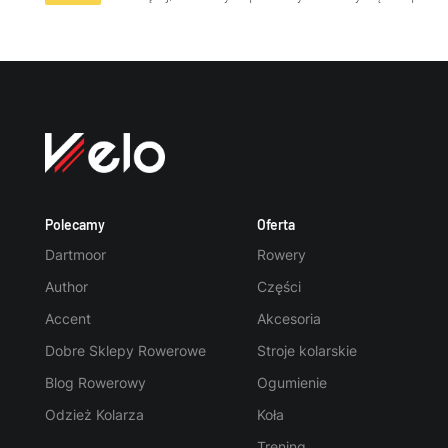
Polecamy
Oferta
Dartmoor
Rowery
Author
Części
Accent
Akcesoria
Dobre Sklepy Rowerowe
Stroje kolarskie
Blog Rowerowy
Ogumienie
Odzież Kolarza
Koła
Trening