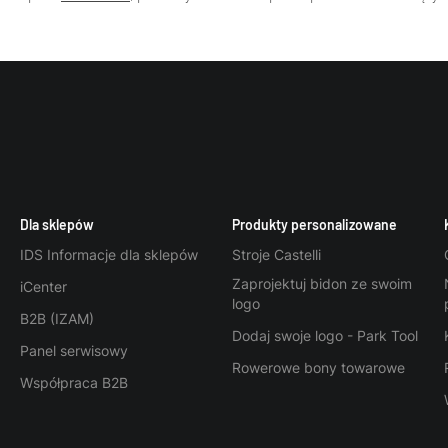
Dla sklepów
Produkty personalizowane
IDS Informacje dla sklepów
Stroje Castelli
Zaprojektuj bidon ze swoim
iCenter
logo
B2B (IZAM)
Dodaj swoje logo - Park Tool
Panel serwisowy
Rowerowe bony towarowe
Współpraca B2B