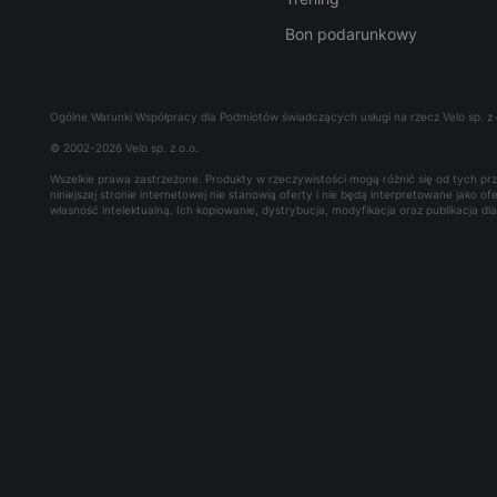
Bon podarunkowy
Ogólne Warunki Współpracy dla Podmiotów świadczących usługi na rzecz Velo sp. z 
© 2002-2026 Velo sp. z o.o.
Wszelkie prawa zastrzeżone. Produkty w rzeczywistości mogą różnić się od tych p
niniejszej stronie internetowej nie stanowią oferty i nie będą interpretowane jako 
własność intelektualną. Ich kopiowanie, dystrybucja, modyfikacja oraz publikacja d