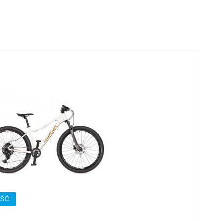
Sprawdź teraz >>>
34,90 zł*
89,00 zł*
elce amortyzowane
elce sztywne
ŚĆ