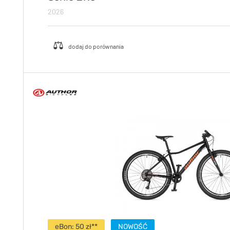
2026
eBon: 50 zł**
NOWOŚĆ