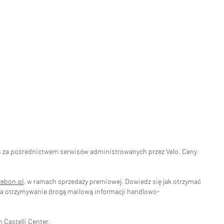
eń za pośrednictwem serwisów administrowanych przez Velo. Ceny
zebon.pl
, w ramach sprzedaży premiowej. Dowiedz się jak otrzymać
na otrzymywanie drogą mailową informacji handlowo-
ch
Castelli Center.