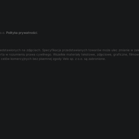
o.o.
Polityka prywatności
.
rzedstawionych na zdjęciach. Specyfikacja przedstawianych towarów może ulec zmianie w za
oferta w rozumieniu prawa cywilnego. Wszelkie materiały tekstowe, zdjęciowe, graficzne, film
la celów komercyjnych bez pisemnej zgody Velo sp. z o.o. są zabronione.