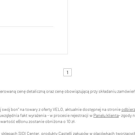
1
ugerowaną cenę detaliczną oraz cenę obowiązującą przy składaniu zamówi
swój bon" na towary z oferty VELO, aktualnie dostępnej na stronie
odbier
zględnia fakt wyrażenia - w procesie rejestracji w
Panelu klienta
- zgody 
wartość eBonu zostanie obniżona o 10 zł.
w sklepach
SIDI Center
, produkty Castelli zakupów w placówkach tworzący