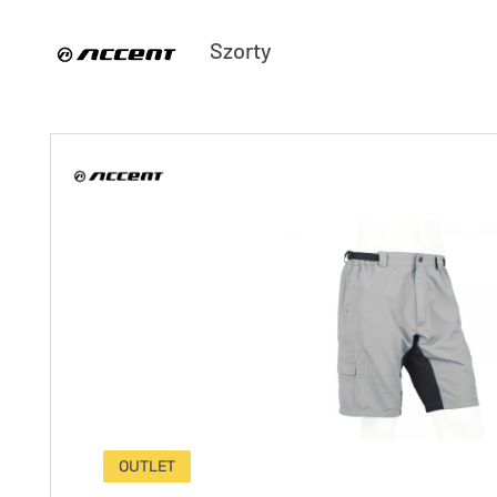
Szorty
OUTLET