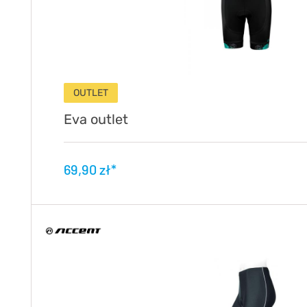
OUTLET
Eva outlet
69,90 zł*