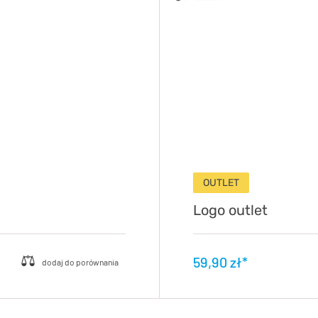
OUTLET
Logo outlet
59,90 zł*