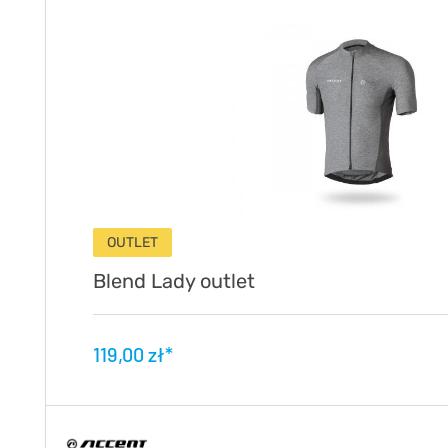
OUTLET
Blend Lady outlet
119,00 zł*