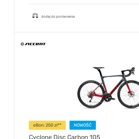
eBon: 250 zł**
NOWOŚĆ
Cyclone Disc Carbon 105