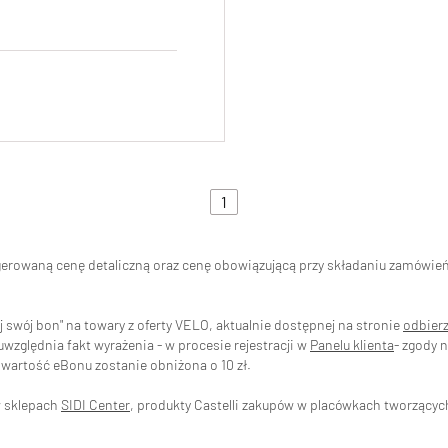
1
ugerowaną cenę detaliczną oraz cenę obowiązującą przy składaniu zamówi
swój bon" na towary z oferty VELO, aktualnie dostępnej na stronie
odbier
zględnia fakt wyrażenia - w procesie rejestracji w
Panelu klienta
- zgody 
wartość eBonu zostanie obniżona o 10 zł.
w sklepach
SIDI Center
, produkty Castelli zakupów w placówkach tworzący