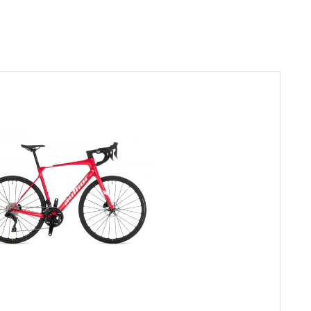
Sprawdź teraz >>>
34,90 zł*
89,00 zł*
elce amortyzowane
elce sztywne