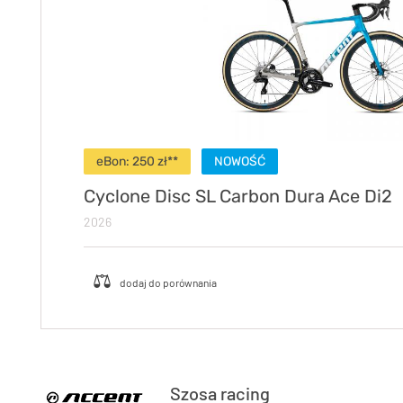
eBon: 250 zł**
NOWOŚĆ
Cyclone Disc SL Carbon Dura Ace Di2
2026
Szosa racing