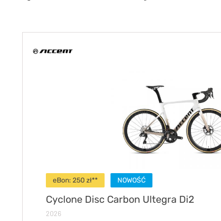
eBon: 250 zł**
NOWOŚĆ
Cyclone Disc Carbon Ultegra Di2
2026