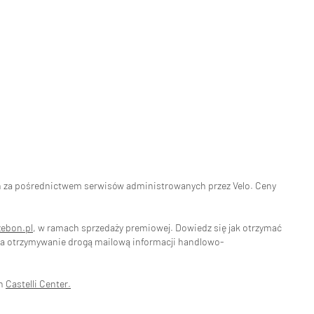
eń za pośrednictwem serwisów administrowanych przez Velo. Ceny
zebon.pl
, w ramach sprzedaży premiowej. Dowiedz się jak otrzymać
na otrzymywanie drogą mailową informacji handlowo-
ch
Castelli Center.