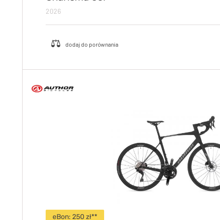
2026
eBon: 250 zł**