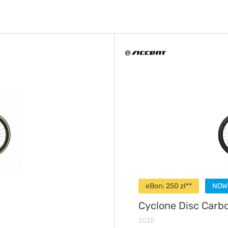
eBon: 250 zł**
NOW
Cyclone Disc Carb
2026