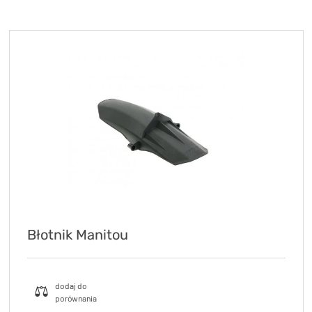
KryptoFlex Key Cable
34,90 zł*
89,00 zł*
Błotnik Manitou