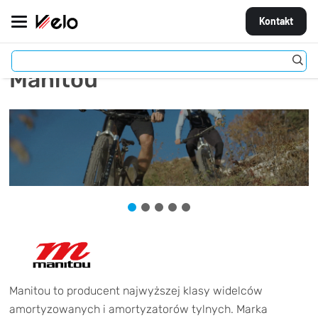
Kontakt
Manitou
MARKI
ROWERY
CZĘŚCI
AKCESORIA
STROJE
OGUMIENIE
KOŁA
Manitou to producent najwyższej klasy widelców
amortyzowanych i amortyzatorów tylnych. Marka