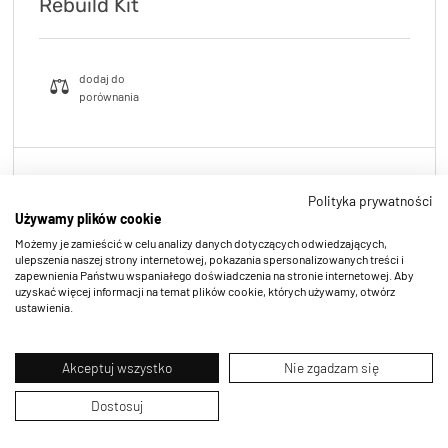
Rebuild Kit
Polityka prywatności
Używamy plików cookie
Możemy je zamieścić w celu analizy danych dotyczących odwiedzających,
ulepszenia naszej strony internetowej, pokazania spersonalizowanych treści i
zapewnienia Państwu wspaniałego doświadczenia na stronie internetowej. Aby
uzyskać więcej informacji na temat plików cookie, których używamy, otwórz
ustawienia.
Akceptuj wszystko
Nie zgadzam się
Dostosuj
Uszczelki olejowe Evil Genius