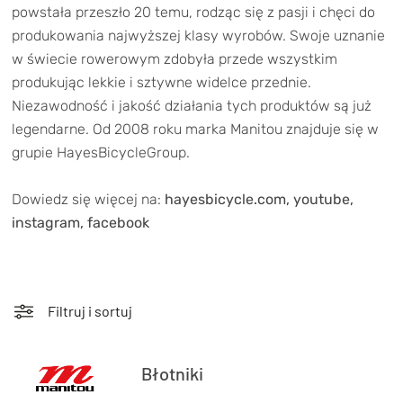
TRENING
powstała przeszło 20 temu, rodząc się z pasji i chęci do
produkowania najwyższej klasy wyrobów. Swoje uznanie
WYPRZEDAŻ
w świecie rowerowym zdobyła przede wszystkim
produkując lekkie i sztywne widelce przednie.
OUTLET
Niezawodność i jakość działania tych produktów są już
legendarne. Od 2008 roku marka Manitou znajduje się w
NOWOŚCI
grupie HayesBicycleGroup.
BONY
PROMOCJE
Dowiedz się więcej na:
hayesbicycle.com
,
youtube
,
KONTAKT
instagram
,
facebook
Kup bon podarunkowy
EN
Zestawy opon Vittoria teraz w
promocji z eBonem 60zł na kolejne
Kup bon podarunkowy
zakupy!
Filtruj i sortuj
Sprawdź teraz >>>
Błotniki