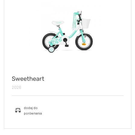
KryptoFlex Key Cable
34,90 zł*
89,00 zł*
Sweetheart
2026