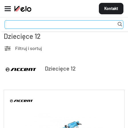
Kontakt
Rowery
Młodzieżowe i dziecięce
Dziecięce 12
MARKI
ROWERY
Filtruj i sortuj
CZĘŚCI
Dziecięce 12
AKCESORIA
STROJE
OGUMIENIE
KOŁA