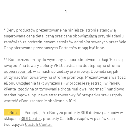
1
* Ceny produktów prezentowane na niniejszej stronie stanowią
sugerowaną cenę detaliczną oraz cenę obowiązującą przy składaniu
zamówień za pośrednictwem serwisów administrowanych przez Velo.
Ceny oferowane przez naszych Partnerów mogą być inne.
** Bon przeznaczony do wymiany za pośrednictwem usługi "Realizuj
swój bon" na towary z oferty VELO, aktualnie dostępnej na stronie
odbierzebon.pl
, w ramach sprzedaży premiowej. Dowiedz się jak
otrzymać Bon towarowy na
stronie promocji
. Prezentowana wartość
eBonu uwzględnia fakt wyrażenia - w procesie rejestracji w
Panelu
klienta
- zgody na otrzymywanie drogą mailową informacji handlowo-
marketingowe, np. newsletter rowerowy. W przypadku braku zgody
wartość eBonu zostanie obniżona o 10 zł.
eBon
Pamiętaj, że eBony za produkty SIDI dotyczą zakupów w
sklepach
SIDI Center
, produkty Castelli zakupów w placówkach
tworzących
Castelli Center.