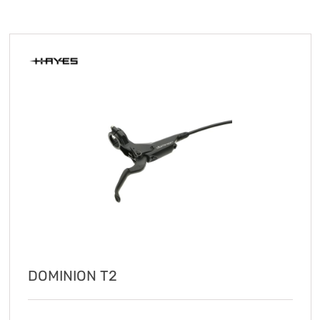
KryptoFlex Key Cable
34,90 zł*
89,00 zł*
DOMINION T2