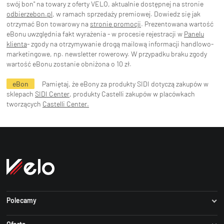
swój bon" na towary z oferty VELO, aktualnie dostępnej na stronie
odbierzebon.pl
, w ramach sprzedaży premiowej. Dowiedz się jak
otrzymać Bon towarowy na
stronie promocji
. Prezentowana wartość
eBonu uwzględnia fakt wyrażenia - w procesie rejestracji w
Panelu
klienta
- zgody na otrzymywanie drogą mailową informacji handlowo-
marketingowe, np. newsletter rowerowy. W przypadku braku zgody
wartość eBonu zostanie obniżona o 10 zł.
eBon
Pamiętaj, że eBony za produkty SIDI dotyczą zakupów w
sklepach
SIDI Center
, produkty Castelli zakupów w placówkach
tworzących
Castelli Center.
Polecamy
Dartmoor