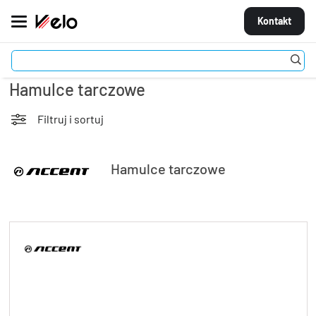
Kontakt
Części
Hamulce i dźwignie
Hamulce tarczowe
MARKI
ROWERY
Filtruj i sortuj
CZĘŚCI
Hamulce tarczowe
AKCESORIA
STROJE
OGUMIENIE
KOŁA