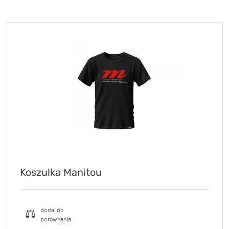
KryptoFlex Key Cable
34,90 zł*
89,00 zł*
Koszulka Manitou