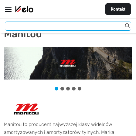
Kontakt
Manitou
MARKI
ROWERY
CZĘŚCI
AKCESORIA
STROJE
OGUMIENIE
KOŁA
Manitou to producent najwyższej klasy widelców
amortyzowanych i amortyzatorów tylnych. Marka