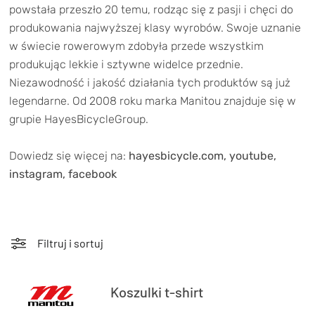
TRENING
powstała przeszło 20 temu, rodząc się z pasji i chęci do
produkowania najwyższej klasy wyrobów. Swoje uznanie
WYPRZEDAŻ
w świecie rowerowym zdobyła przede wszystkim
produkując lekkie i sztywne widelce przednie.
OUTLET
Niezawodność i jakość działania tych produktów są już
legendarne. Od 2008 roku marka Manitou znajduje się w
NOWOŚCI
grupie HayesBicycleGroup.
BONY
PROMOCJE
Dowiedz się więcej na:
hayesbicycle.com
,
youtube
,
KONTAKT
instagram
,
facebook
Kup bon podarunkowy
EN
Zestawy opon Vittoria teraz w
promocji z eBonem 60zł na kolejne
Kup bon podarunkowy
zakupy!
Filtruj i sortuj
Sprawdź teraz >>>
Koszulki t-shirt