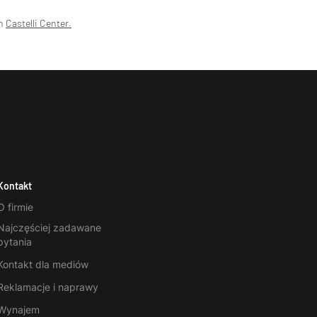
ch
Castelli Center.
Kontakt
O firmie
Najczęściej zadawane
pytania
Kontakt dla mediów
Reklamacje i naprawy
Wynajem