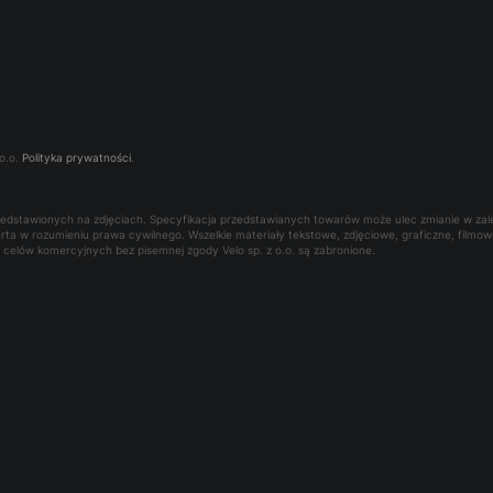
o.o.
Polityka prywatności
.
rzedstawionych na zdjęciach. Specyfikacja przedstawianych towarów może ulec zmianie w za
oferta w rozumieniu prawa cywilnego. Wszelkie materiały tekstowe, zdjęciowe, graficzne, film
la celów komercyjnych bez pisemnej zgody Velo sp. z o.o. są zabronione.