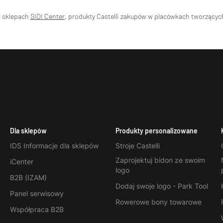
w sklepach
SIDI Center
, produkty Castelli zakupów w placówkach tworzący
Dla sklepów
Produkty personalizowane
IDS Informacje dla sklepów
Stroje Castelli
Zaprojektuj bidon ze swoim
iCenter
logo
B2B (IZAM)
Dodaj swoje logo - Park Tool
Panel serwisowy
Rowerowe bony towarowe
Współpraca B2B