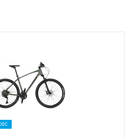
Sprawdź teraz >>>
34,90 zł*
89,00 zł*
elce amortyzowane
elce sztywne
OŚĆ