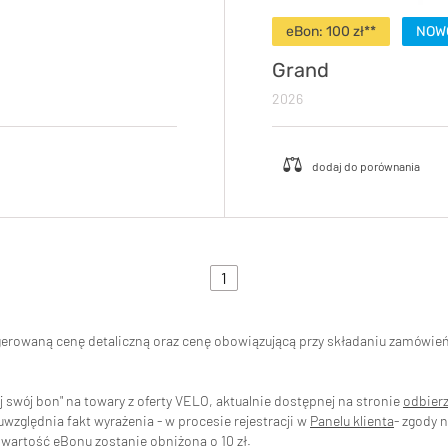
eBon: 100 zł**
NOW
Grand
2026
1
ugerowaną cenę detaliczną oraz cenę obowiązującą przy składaniu zamówi
swój bon" na towary z oferty VELO, aktualnie dostępnej na stronie
odbier
zględnia fakt wyrażenia - w procesie rejestracji w
Panelu klienta
- zgody 
wartość eBonu zostanie obniżona o 10 zł.