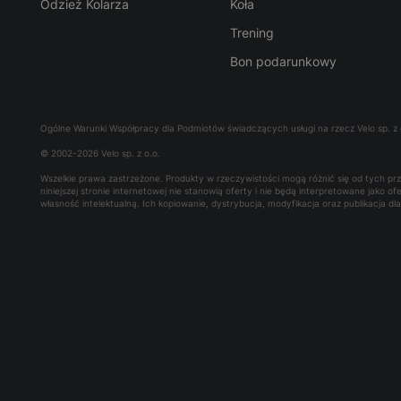
Odzież Kolarza
Koła
Trening
Bon podarunkowy
Ogólne Warunki Współpracy dla Podmiotów świadczących usługi na rzecz Velo sp. z 
© 2002-2026 Velo sp. z o.o.
Wszelkie prawa zastrzeżone. Produkty w rzeczywistości mogą różnić się od tych p
niniejszej stronie internetowej nie stanowią oferty i nie będą interpretowane jako 
własność intelektualną. Ich kopiowanie, dystrybucja, modyfikacja oraz publikacja d