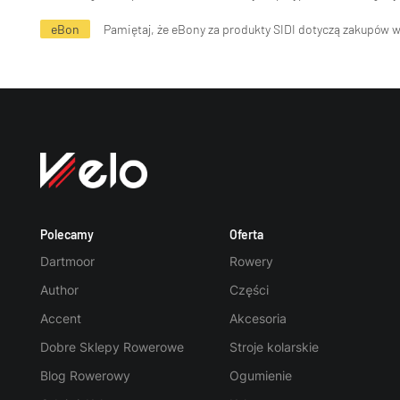
eBon
Pamiętaj, że eBony za produkty SIDI dotyczą zakupów 
Polecamy
Oferta
Dartmoor
Rowery
Author
Części
Accent
Akcesoria
Dobre Sklepy Rowerowe
Stroje kolarskie
Blog Rowerowy
Ogumienie