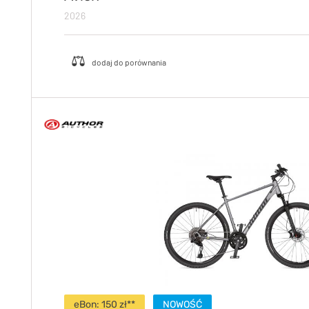
2026
eBon: 150 zł**
NOWOŚĆ