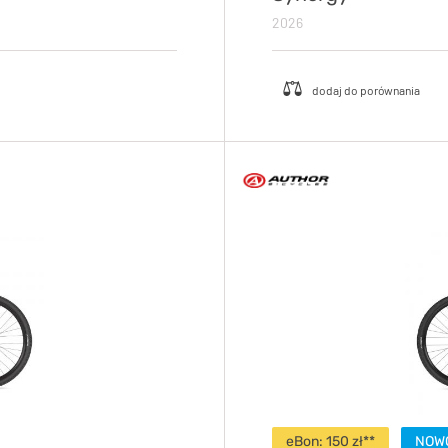
2026
eBon: 150 zł**
NOW