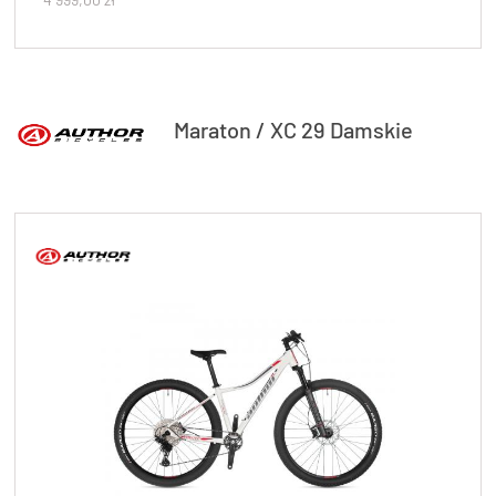
Maraton / XC 29 Damskie