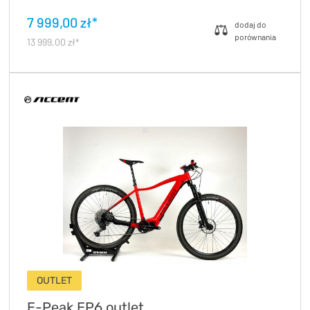
7 999,00
zł*
13 999,00
zł*
OUTLET
E-Peak EP6 outlet