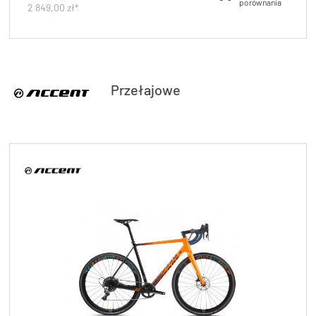
2 849,00
zł*
Przełajowe