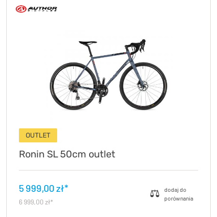
OUTLET
Ronin SL 50cm outlet
5 999,00
zł*
6 999,00
zł*