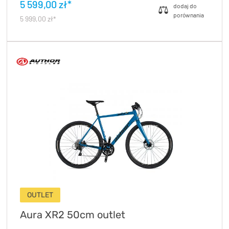
5 599,00
zł*
5 999,00
zł*
OUTLET
Aura XR2 50cm outlet