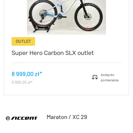
OUTLET
Super Hero Carbon SLX outlet
8 999,00
zł*
9 999,00
zł*
Maraton / XC 29