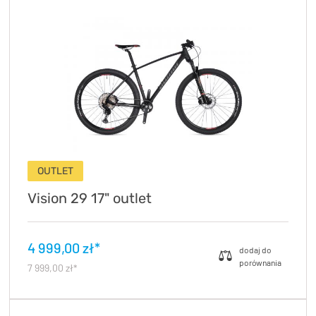
KryptoFlex Key Cable
34,90 zł*
89,00 zł*
OUTLET
Vision 29 17" outlet
4 999,00
zł*
7 999,00
zł*