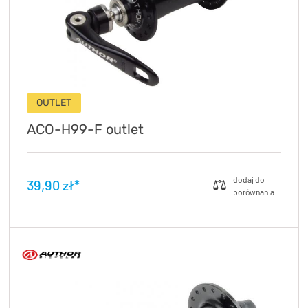
OUTLET
ACO-H99-F outlet
39,90
zł*