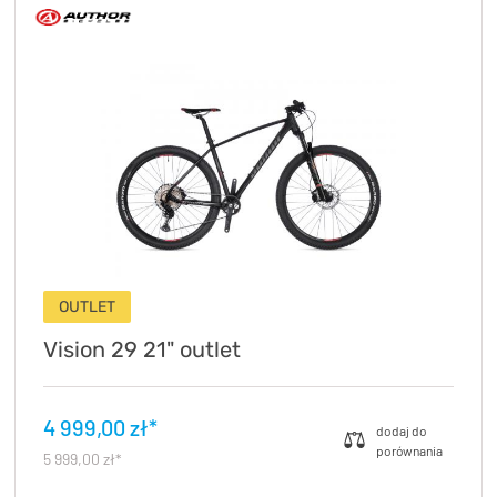
OUTLET
Vision 29 21" outlet
4 999,00
zł*
5 999,00
zł*