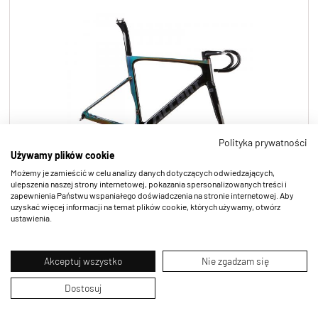
Polityka prywatności
Używamy plików cookie
OUTLET
Możemy je zamieścić w celu analizy danych dotyczących odwiedzających,
ulepszenia naszej strony internetowej, pokazania spersonalizowanych treści i
Cyclone Disc Carbon cosmic black M
zapewnienia Państwu wspaniałego doświadczenia na stronie internetowej. Aby
uzyskać więcej informacji na temat plików cookie, których używamy, otwórz
outlet
ustawienia.
Akceptuj wszystko
Nie zgadzam się
3 999,00
zł*
Dostosuj
6 999,00
zł*