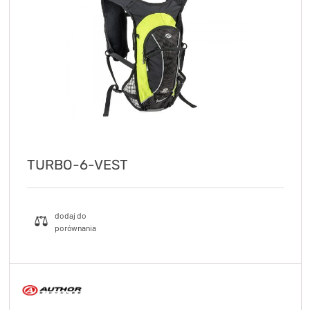
KryptoFlex Key Cable
34,90 zł*
89,00 zł*
TURBO-6-VEST