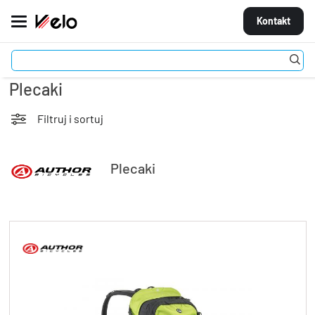
Kontakt
Akcesoria
Plecaki
MARKI
ROWERY
Filtruj i sortuj
CZĘŚCI
Plecaki
AKCESORIA
STROJE
OGUMIENIE
KOŁA