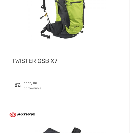
TRENING
WYPRZEDAŻ
OUTLET
NOWOŚCI
BONY
PROMOCJE
TWISTER GSB X7
KONTAKT
Kup bon podarunkowy
EN
Zestawy opon Vittoria teraz w
promocji z eBonem 60zł na kolejne
Kup bon podarunkowy
zakupy!
Sprawdź teraz >>>