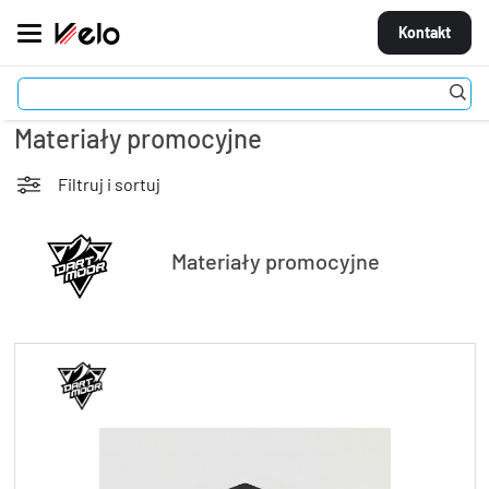
Kontakt
Akcesoria
Materiały promocyjne
MARKI
ROWERY
Filtruj i sortuj
CZĘŚCI
Materiały promocyjne
AKCESORIA
STROJE
OGUMIENIE
KOŁA