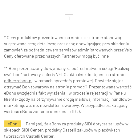
1
* Ceny produktów prezentowane na niniejszej stronie stanowią
sugerowaną cenę detaliczną oraz cenę obowiązującą przy składaniu
zamówień za pośrednictwem serwisów administrowanych przez Velo.
Ceny oferowane przez naszych Partnerów mogą być inne.
** Bon przeznaczony do wymiany za pośrednictwem usługi "Realizuj
swój bon" na towary z oferty VELO, aktualnie dostępnej na stronie
odbierzebon.pl
, w ramach sprzedaży premiowej. Dowiedz się jak
otrzymać Bon towarowy na
stronie promocji
. Prezentowana wartość
eBonu uwzględnia fakt wyrażenia - w procesie rejestracji w
Panelu
klienta
- zgody na otrzymywanie drogą mailową informacji handlowo-
marketingowe, np. newsletter rowerowy. W przypadku braku zgody
wartość eBonu zostanie obniżona o 10 zł.
eBon
Pamiętaj, że eBony za produkty SIDI dotyczą zakupów w
sklepach
SIDI Center
, produkty Castelli zakupów w placówkach
tworzących
Castelli Center.