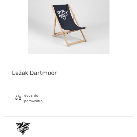
KryptoFlex Key Cable
34,90 zł*
89,00 zł*
Leżak Dartmoor