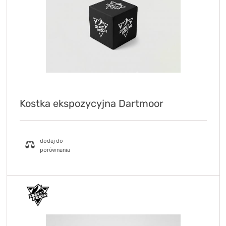
TRENING
WYPRZEDAŻ
OUTLET
NOWOŚCI
BONY
PROMOCJE
Kostka ekspozycyjna Dartmoor
KONTAKT
Kup bon podarunkowy
EN
Zestawy opon Vittoria teraz w
promocji z eBonem 60zł na kolejne
Kup bon podarunkowy
zakupy!
Sprawdź teraz >>>