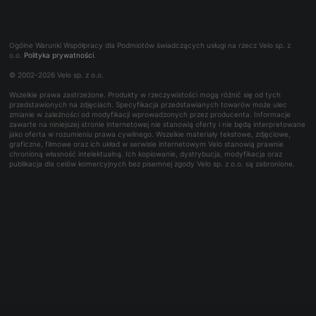
Zaprojektuj bidon ze swoim logo
Panel serwisowy
O firmie
Koła
Dodaj swoje logo - Park Tool
Współpraca B2B
Najczęściej zadawane pytania
Trening
Rowerowe bony towarowe
Ogólne Warunki Współpracy dla Podmiotów świadczących usługi na rzecz Velo sp. z
Kontakt dla mediów
o.o.
Polityka prywatności
.
Bon podarunkowy
© 2002-2026 Velo sp. z o.o.
Reklamacje i naprawy
Wszelkie prawa zastrzeżone. Produkty w rzeczywistości mogą różnić się od tych
Wynajem
przedstawionych na zdjęciach. Specyfikacja przedstawianych towarów może ulec
zmianie w zależności od modyfikacji wprowadzonych przez producenta. Informacje
zawarte na niniejszej stronie internetowej nie stanowią oferty i nie będą interpretowane
jako oferta w rozumieniu prawa cywilnego. Wszelkie materiały tekstowe, zdjęciowe,
graficzne, filmowe oraz ich układ w serwisie internetowym Velo stanowią prawnie
chronioną własność intelektualną. Ich kopiowanie, dystrybucja, modyfikacja oraz
publikacja dla celów komercyjnych bez pisemnej zgody Velo sp. z o.o. są zabronione.