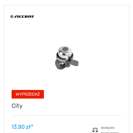
KryptoFlex Key Cable
34,90 zł*
89,00 zł*
WYPRZEDAŻ
City
13,90 zł*