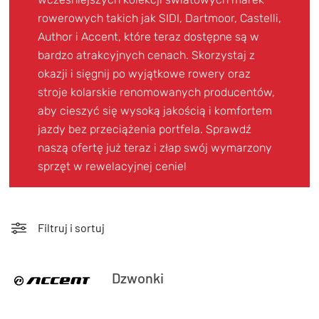
TRENING
rowerowych takich jak SIDI, Dartmoor, Castelli,
WYPRZEDAŻ
Author i Accent, które teraz dostępne są w
bardzo atrakcyjnych cenach. Skorzystaj z
OUTLET
okazji i sięgnij po wyjątkowe rowery oraz
stroje kolarskie renomowanych producentów,
NOWOŚCI
aby cieszyć się wysoką jakością i komfortem
BONY
jazdy bez przeciążenia portfela. Sprawdź
PROMOCJE
naszą ofertę już teraz i złap swój wymarzony
sprzęt w rewelacyjnej cenie!
KONTAKT
Kup bon podarunkowy
EN
Zestawy opon Vittoria teraz w
promocji z eBonem 60zł na kolejne
Filtruj i sortuj
Kup bon podarunkowy
zakupy!
Sprawdź teraz >>>
Dzwonki