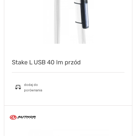
TRENING
WYPRZEDAŻ
OUTLET
NOWOŚCI
BONY
PROMOCJE
Stake L USB 40 lm przód
KONTAKT
Kup bon podarunkowy
EN
Zestawy opon Vittoria teraz w
promocji z eBonem 60zł na kolejne
Kup bon podarunkowy
zakupy!
Sprawdź teraz >>>