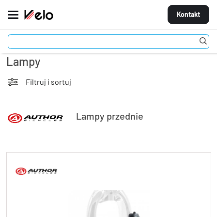
Kontakt
Akcesoria
Lampy
MARKI
ROWERY
Filtruj i sortuj
CZĘŚCI
Lampy przednie
AKCESORIA
STROJE
OGUMIENIE
KOŁA