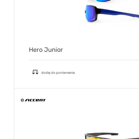
Hero Junior