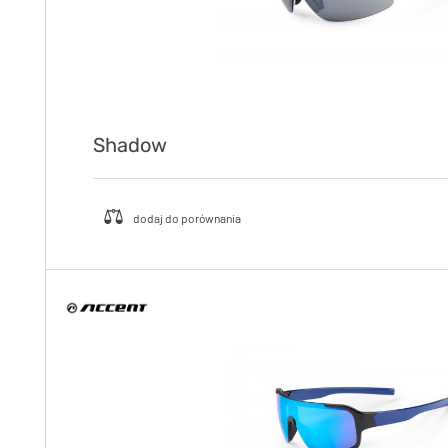
Shadow