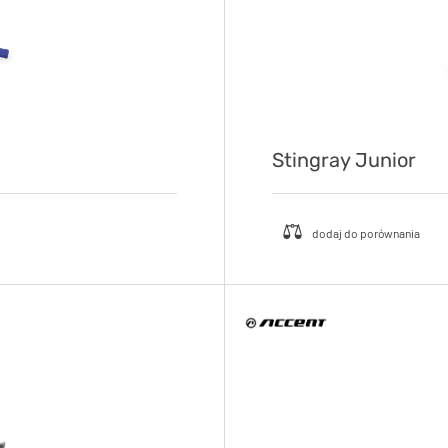
Stingray Junior