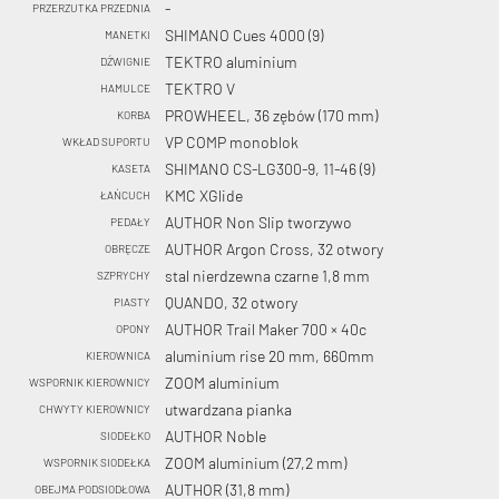
-
PRZERZUTKA PRZEDNIA
SHIMANO Cues 4000 (9)
MANETKI
TEKTRO aluminium
DŹWIGNIE
TEKTRO V
HAMULCE
PROWHEEL, 36 zębów (170 mm)
KORBA
VP COMP monoblok
WKŁAD SUPORTU
SHIMANO CS-LG300-9, 11-46 (9)
KASETA
KMC XGlide
ŁAŃCUCH
AUTHOR Non Slip tworzywo
PEDAŁY
AUTHOR Argon Cross, 32 otwory
OBRĘCZE
stal nierdzewna czarne 1,8 mm
SZPRYCHY
QUANDO, 32 otwory
PIASTY
AUTHOR Trail Maker 700 × 40c
OPONY
aluminium rise 20 mm, 660mm
KIEROWNICA
ZOOM aluminium
WSPORNIK KIEROWNICY
utwardzana pianka
CHWYTY KIEROWNICY
AUTHOR Noble
SIODEŁKO
ZOOM aluminium (27,2 mm)
WSPORNIK SIODEŁKA
AUTHOR (31,8 mm)
OBEJMA PODSIODŁOWA