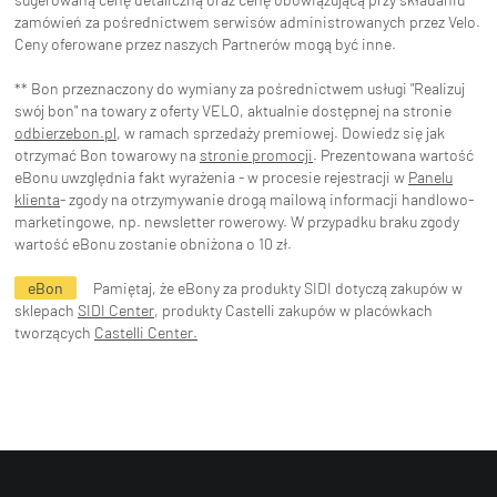
zamówień za pośrednictwem serwisów administrowanych przez Velo.
Ceny oferowane przez naszych Partnerów mogą być inne.
** Bon przeznaczony do wymiany za pośrednictwem usługi "Realizuj
swój bon" na towary z oferty VELO, aktualnie dostępnej na stronie
odbierzebon.pl
, w ramach sprzedaży premiowej. Dowiedz się jak
otrzymać Bon towarowy na
stronie promocji
. Prezentowana wartość
eBonu uwzględnia fakt wyrażenia - w procesie rejestracji w
Panelu
klienta
- zgody na otrzymywanie drogą mailową informacji handlowo-
marketingowe, np. newsletter rowerowy. W przypadku braku zgody
wartość eBonu zostanie obniżona o 10 zł.
eBon
Pamiętaj, że eBony za produkty SIDI dotyczą zakupów w
sklepach
SIDI Center
, produkty Castelli zakupów w placówkach
tworzących
Castelli Center.