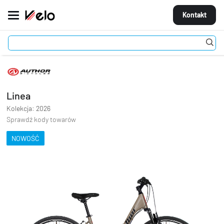
Kontakt
Rowery
Crossowe
Crossowe 700
Linea
MARKI
ROWERY
Linea
CZĘŚCI
Kolekcja: 2026
Sprawdź kody towarów
AKCESORIA
NOWOŚĆ
STROJE
OGUMIENIE
KOŁA