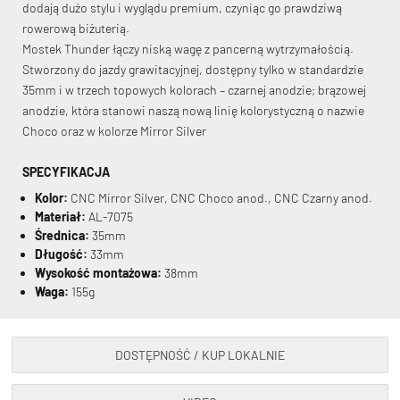
dodają dużo stylu i wyglądu premium, czyniąc go prawdziwą
rowerową biżuterią.
Mostek Thunder łączy niską wagę z pancerną wytrzymałością.
Stworzony do jazdy grawitacyjnej, dostępny tylko w standardzie
35mm i w trzech topowych kolorach – czarnej anodzie; brązowej
anodzie, która stanowi naszą nową linię kolorystyczną o nazwie
Choco oraz w kolorze Mirror Silver
SPECYFIKACJA
Kolor:
CNC Mirror Silver, CNC Choco anod., CNC Czarny anod.
Materiał:
AL-7075
Średnica:
35mm
Długość:
33mm
Wysokość montażowa:
38mm
Waga:
155g
DOSTĘPNOŚĆ / KUP LOKALNIE