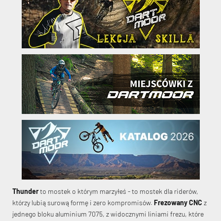
Thunder
to mostek o którym marzyłeś - to mostek dla riderów,
którzy lubią surową formę i zero kompromisów.
Frezowany CNC
z
jednego bloku aluminium 7075, z widocznymi liniami frezu, które