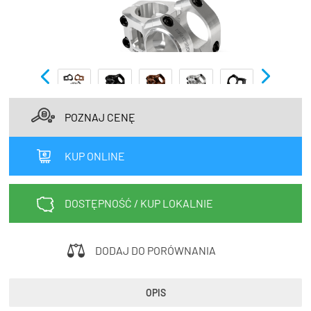
TRENING
WYPRZEDAŻ
OUTLET
NOWOŚCI
POZNAJ CENĘ
BONY
PROMOCJE
KUP ONLINE
KONTAKT
Kup bon podarunkowy
EN
Zestawy opon Vittoria teraz w
DOSTĘPNOŚĆ / KUP LOKALNIE
promocji z eBonem 60zł na kolejne
Kup bon podarunkowy
zakupy!
DODAJ DO PORÓWNANIA
Sprawdź teraz >>>
OPIS