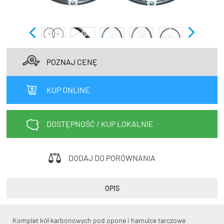
TRENING
WYPRZEDAŻ
OUTLET
POZNAJ CENĘ
NOWOŚCI
BONY
KUP ONLINE
PROMOCJE
KONTAKT
DOSTĘPNOŚĆ / KUP LOKALNIE
Kup bon podarunkowy
EN
Zestawy opon Vittoria teraz w
promocji z eBonem 60zł na kolejne
DODAJ DO PORÓWNANIA
Kup bon podarunkowy
zakupy!
OPIS
Sprawdź teraz >>>
Komplet kół karbonowych pod opone i hamulce tarczowe