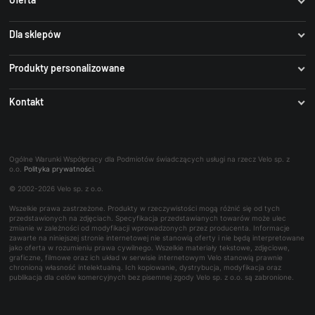
Author
Rowery
Dla sklepów
Accent
Części
Dobre Sklepy Rowerowe
IDS Informacje dla sklepów
Produkty personalizowane
Akcesoria
Blog Rowerowy
iCenter
Stroje kolarskie
Stroje Castelli
Kontakt
Odzież Kolarza
B2B (IZAM)
Ogumienie
Zaprojektuj bidon ze swoim logo
Panel serwisowy
O firmie
Koła
Dodaj swoje logo - Park Tool
Współpraca B2B
Najczęściej zadawane pytania
Trening
Rowerowe bony towarowe
Ogólne Warunki Współpracy dla Podmiotów świadczących usługi na rzecz Velo sp. z
Kontakt dla mediów
o.o.
Polityka prywatności
.
Bon podarunkowy
© 2002-2026 Velo sp. z o.o.
Reklamacje i naprawy
Wszelkie prawa zastrzeżone. Produkty w rzeczywistości mogą różnić się od tych
Wynajem
przedstawionych na zdjęciach. Specyfikacja przedstawianych towarów może ulec
zmianie w zależności od modyfikacji wprowadzonych przez producenta. Informacje
zawarte na niniejszej stronie internetowej nie stanowią oferty i nie będą interpretowane
jako oferta w rozumieniu prawa cywilnego. Wszelkie materiały tekstowe, zdjęciowe,
graficzne, filmowe oraz ich układ w serwisie internetowym Velo stanowią prawnie
chronioną własność intelektualną. Ich kopiowanie, dystrybucja, modyfikacja oraz
publikacja dla celów komercyjnych bez pisemnej zgody Velo sp. z o.o. są zabronione.