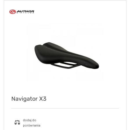
KryptoFlex Key Cable
34,90 zł*
89,00 zł*
Navigator X3