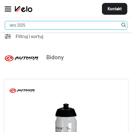
Kontakt
MARKI
Filtruj i sortuj
ROWERY
Bidony
CZĘŚCI
AKCESORIA
STROJE
OGUMIENIE
KOŁA