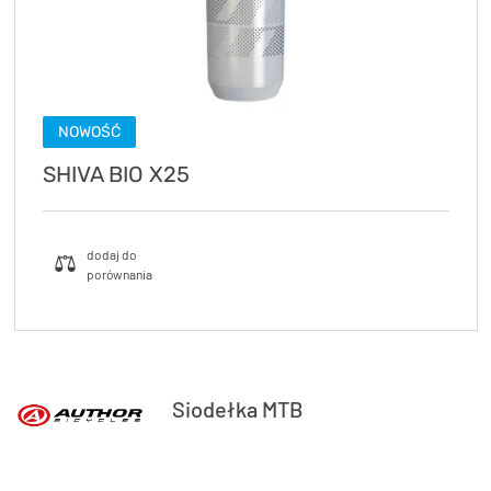
TRENING
WYPRZEDAŻ
OUTLET
NOWOŚĆ
NOWOŚCI
SHIVA BIO X25
BONY
PROMOCJE
KONTAKT
Kup bon podarunkowy
EN
Zestawy opon Vittoria teraz w
promocji z eBonem 60zł na kolejne
Kup bon podarunkowy
zakupy!
Siodełka MTB
Sprawdź teraz >>>